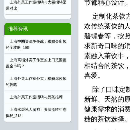
节都精心设计
上海外菜工作室招聘与大圈招聘渠
道对比
定制化茶饮
欢传统茶饮的
推荐资讯
碧螺春等，按
上海中圈资源争夺战：稀缺会所预
求新奇口味的
约全攻略_168
素融入茶饮中
上海高端外卖工作室的上门范围覆
相结合的茶饮
盖全市吗？
喜爱。
上海外菜工作室外卖：稀缺席位预
约攻略
除了口味定
上海外菜工作室招聘与品茶推荐
新鲜、天然的
健康需求的消
上海水磨私人魔都：资源流转生态
揭秘_518
糖的茶饮选择